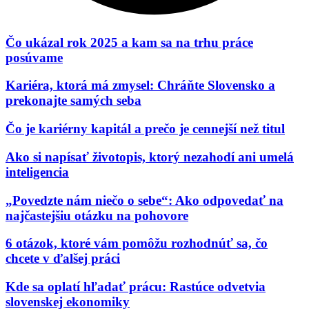
Čo ukázal rok 2025 a kam sa na trhu práce
posúvame
Kariéra, ktorá má zmysel: Chráňte Slovensko a
prekonajte samých seba​
Čo je kariérny kapitál a prečo je cennejší než titul
Ako si napísať životopis, ktorý nezahodí ani umelá
inteligencia
„Povedzte nám niečo o sebe“: Ako odpovedať na
najčastejšiu otázku na pohovore
6 otázok, ktoré vám pomôžu rozhodnúť sa, čo
chcete v ďalšej práci
Kde sa oplatí hľadať prácu: Rastúce odvetvia
slovenskej ekonomiky