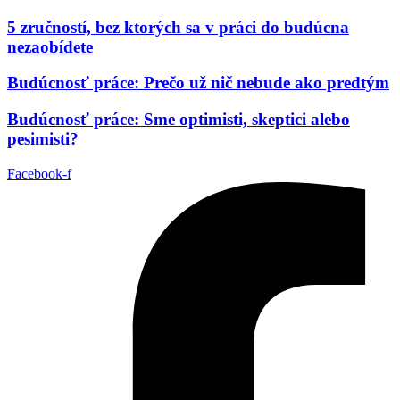
5 zručností, bez ktorých sa v práci do budúcna
nezaobídete
Budúcnosť práce: Prečo už nič nebude ako predtým
Budúcnosť práce: Sme optimisti, skeptici alebo
pesimisti?
Facebook-f