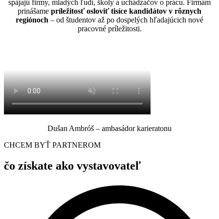
spájajú firmy, mladých ľudí, školy a uchádzačov o prácu.
Firmám
prinášame
príležitosť osloviť tisíce kandidátov v rôznych
regiónoch
– od študentov až po dospelých hľadajúcich nové
pracovné príležitosti.
Dušan Ambróš – ambasádor karieratonu
CHCEM BYŤ PARTNEROM
čo získate ako vystavovateľ