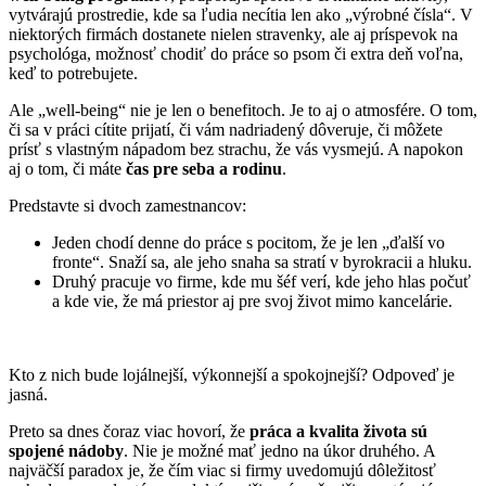
vytvárajú prostredie, kde sa ľudia necítia len ako „výrobné čísla“. V
niektorých firmách dostanete nielen stravenky, ale aj príspevok na
psychológa, možnosť chodiť do práce so psom či extra deň voľna,
keď to potrebujete.
Ale „well-being“ nie je len o benefitoch. Je to aj o atmosfére. O tom,
či sa v práci cítite prijatí, či vám nadriadený dôveruje, či môžete
prísť s vlastným nápadom bez strachu, že vás vysmejú. A napokon
aj o tom, či máte
čas pre seba a rodinu
.
Predstavte si dvoch zamestnancov:
Jeden chodí denne do práce s pocitom, že je len „ďalší vo
fronte“. Snaží sa, ale jeho snaha sa stratí v byrokracii a hluku.
Druhý pracuje vo firme, kde mu šéf verí, kde jeho hlas počuť
a kde vie, že má priestor aj pre svoj život mimo kancelárie.
Kto z nich bude lojálnejší, výkonnejší a spokojnejší? Odpoveď je
jasná.
Preto sa dnes čoraz viac hovorí, že
práca a kvalita života sú
spojené nádoby
. Nie je možné mať jedno na úkor druhého. A
najväčší paradox je, že čím viac si firmy uvedomujú dôležitosť