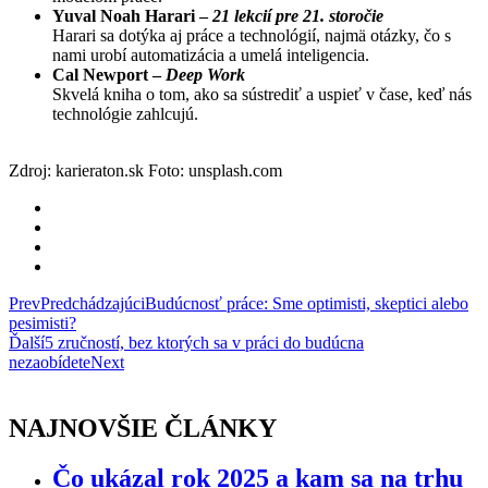
Yuval Noah Harari –
21 lekcií pre 21. storočie
Harari sa dotýka aj práce a technológií, najmä otázky, čo s
nami urobí automatizácia a umelá inteligencia.
Cal Newport –
Deep Work
Skvelá kniha o tom, ako sa sústrediť a uspieť v čase, keď nás
technológie zahlcujú.
Zdroj: karieraton.sk Foto: unsplash.com
Prev
Predchádzajúci
Budúcnosť práce: Sme optimisti, skeptici alebo
pesimisti?
Ďalší
5 zručností, bez ktorých sa v práci do budúcna
nezaobídete
Next
NAJNOVŠIE ČLÁNKY
Čo ukázal rok 2025 a kam sa na trhu