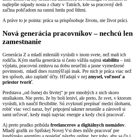
najlepšie nápady nosia z chaty v Tatrách, kde sa pracovný deň
začína pohľadom na rannú hmlu pod štítmi.
A práve to je pointa: práca sa prispôsobuje životu, nie život práci.
Nová generácia pracovníkov – nechcú len
zamestnanie
Generácia Z a mladí mileniáli vyrástli v inom svete, než mali ich
rodičia. Kým staršia generácia si často vážila najmä
stabilitu
– istú
výplatu, pracovnú zmluvu na dobu neurčitú a jasne vymedzené
povinnosti, mladí dnes rozmýšľajú inak. Pre nich je práca viac než
len spôsob, ako zaplatiť účty. Hľadajú v nej
zmysel, voľnosť a
priestor tvoriť
.
Predstava „od ôsmej do štvrtej“ je pre mnohých z nich skoro
strašiakom. Nie preto, že by boli leniví, ale preto, že svet, v ktorom
vyrástli, ich naučil flexibilite. Sú zvyknutí prepínať medzi úlohami,
robiť viac vecí naraz, byť pripojení takmer neustále a zároveň si
sami určovať, kedy majú najviac energie a kedy chcú pracovať.
Aj preto prudko pribúda
freelancerov a digitálnych nomádov
.
Mladý grafik zo Spišskej Novej Vsi dnes môže pracovať pre
londýnsku agentúru a posielať návrhy online, bez toho, aby sa čo i