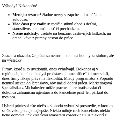
Výhody? Nekonečné.
Menej stresu:
už žiadne nervy v zápche ani naháňanie
autobusu.
Viac času pre rodinu:
rodičia stihnú obed s deťmi,
starostlivosť o domácnosť či prechádzku.
Nižšie náklady:
ušetríte na benzíne, cestovných lístkoch, na
drahej káve z pumpy cestou do práce.
Zrazu sa ukázalo, že práca sa nemusí merať na hodiny za stolom, ale
na výsledky.
Firmy, ktoré si to uvedomili, dnes vyhrávajú. Dokonca aj v
regiónoch, kde bola kedysi predstava „home office“ takmer sci-fi,
dnes firmy lákajú práve na flexibilitu. Mladý programátor z Popradu
nemusí utekať do Bratislavy, aby našiel dobrú prácu. Marketingová
špecialistka z Michaloviec môže pracovať pre bratislavskú či
dokonca zahraničnú agentúru a do kancelárie prísť len párkrát do
mesiaca.
Hybrid priniesol ešte niečo – slobodu vybrať si prostredie, v ktorom
sa človeku pracuje najlepšie. Niekto miluje ruch kancelárie, niekto
ticho domova, iný kreatívnu atmosféru coworkingu. A niektorí si