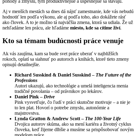
pohody a zmyslu, tým produktívnejšie a úspešnejšie sa stávajú.
Aj v menších mestách sa dnes dá nájsť zamestnanie, kde vás nebudú
hodnotiť len podľa výkonu, ale aj podľa toho, ako dokážete rásť
ako človek. A to je možno tá najväčšia zmena, ktorá sa udiala. Že už
nehľadáme len prácu, ale hľadáme
miesto, kde sa cítime živí
.
Kto sa témam budúcnosti práce venuje
Ak vás zaujíma, kam sa bude svet práce uberať v najbližších
rokoch, oplatí sa siahnuť po autoroch a knihách, ktoré tieto zmeny
opisujú detailnejšie.
Richard Susskind & Daniel Susskind –
The Future of the
Professions
Autori ukazujú, ako technológie a umelá inteligencia menia
tradičné povolania – od právnikov po lekárov.
Daniel Pink –
Drive
Pink vysvetľuje, čo ľudí v práci skutočne motivuje – a nie je
to len plat. Hovorí o potrebe zmyslu, autonómie a
majstrovstva.
Lynda Gratton & Andrew Scott –
The 100-Year Life
Dvojica autorov skúma, ako sa mení kariéra a životný cyklus
človeka, keď žijeme dlhšie a musíme sa prispôsobovať novým
modelom práce.