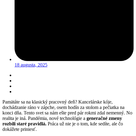
18 augusta, 2025
Pamätáte sa na klasický pracovný deň? Kancelárske kóje,
dochádzanie ráno v zápche, osem hodín za stolom a pečiatka na
konci dňa. Tento svet sa nám ešte pred pár rokmi zdal nemenný. No
realita je iná. Pandémia, nové technológie a
generačné zmeny
rozbili staré pravidlá.
Práca už nie je o tom, kde sedíte, ale čo
dokážete priniesť.