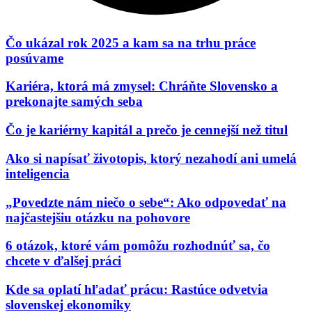
Čo ukázal rok 2025 a kam sa na trhu práce
posúvame
Kariéra, ktorá má zmysel: Chráňte Slovensko a
prekonajte samých seba​
Čo je kariérny kapitál a prečo je cennejší než titul
Ako si napísať životopis, ktorý nezahodí ani umelá
inteligencia
„Povedzte nám niečo o sebe“: Ako odpovedať na
najčastejšiu otázku na pohovore
6 otázok, ktoré vám pomôžu rozhodnúť sa, čo
chcete v ďalšej práci
Kde sa oplatí hľadať prácu: Rastúce odvetvia
slovenskej ekonomiky