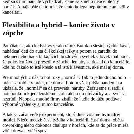
keď sa s ním naučíte vychádzať, stane sa z neho neoceniteľný
parťák. A najlepšie na tom je, že tento kolega nepotrebuje ani stôl v
kancelárii.
Flexibilita a hybrid – koniec života v
zápche
Pamätáte si, ako kedysi vyzeralo ráno? Budík o šiestej, rýchla káva,
nahádzať deti do auta či školskej tašky a potom sa zaradiť do
nekonečného hada blikajúcich brzdových svetiel. Človek mal pocit,
že polovicu života presedí v zápche, len aby sa dostal do kancelárie,
kde ho čakalo to isté kreslo a tá istá klávesnica, aké mal aj doma.
Pre mnohých z nás to bol roky „normál“. Tak to jednoducho bolo –
práca sa robila v práci, nie doma. Potom však prišla pandémia a
ukázala, že „normál“ sa dá prevrátiť naruby. Zrazu sme si sadli s
notebookom k jedálenskému stolu alebo do obývačky a… svet sa
nezrútil. Naopak, mnohé firmy zistili, že ľudia dokážu podávať
výborné výsledky aj mimo kancelárie.
A tak sa začal veľký experiment, ktorý dnes voláme
hybridný
model
. Niečo medzi: časť týždňa v kancelárii, časť doma, občas
coworking alebo dokonca chalupa v horách, kde sa do práce mieša
vôňa dreva a vtáčí spev.