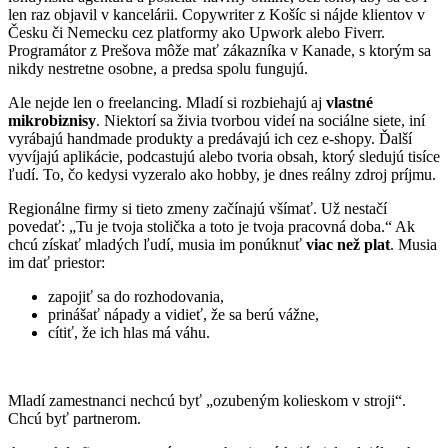
len raz objavil v kancelárii. Copywriter z Košíc si nájde klientov v
Česku či Nemecku cez platformy ako Upwork alebo Fiverr.
Programátor z Prešova môže mať zákazníka v Kanade, s ktorým sa
nikdy nestretne osobne, a predsa spolu fungujú.
Ale nejde len o freelancing. Mladí si rozbiehajú aj
vlastné
mikrobiznisy
. Niektorí sa živia tvorbou videí na sociálne siete, iní
vyrábajú handmade produkty a predávajú ich cez e-shopy. Ďalší
vyvíjajú aplikácie, podcastujú alebo tvoria obsah, ktorý sledujú tisíce
ľudí. To, čo kedysi vyzeralo ako hobby, je dnes reálny zdroj príjmu.
Regionálne firmy si tieto zmeny začínajú všímať. Už nestačí
povedať: „Tu je tvoja stolička a toto je tvoja pracovná doba.“ Ak
chcú získať mladých ľudí, musia im ponúknuť
viac než plat
. Musia
im dať priestor:
zapojiť sa do rozhodovania,
prinášať nápady a vidieť, že sa berú vážne,
cítiť, že ich hlas má váhu.
Mladí zamestnanci nechcú byť „ozubeným kolieskom v stroji“.
Chcú byť partnerom.