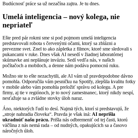
Budúcnosť práce sa už nezačína zajtra. Je tu dnes.
Umelá inteligencia – nový kolega, nie
nepriateľ
Ešte pred pár rokmi sme si pod pojmom umelá inteligencia
predstavovali robota s červenými očami, ktorý sa zblázni a
prevezme svet. Znel to ako zápletka z filmov, ktoré sme sledovali s
pukancami v ruke. Dnes však AI nesedí v žiadnej laboratórnej
skúmavke ani neplánuje inváziu. Sedí vedľa nás, v našich
počítačoch a mobiloch, a denne nám podáva pomocnú ruku.
Možno ste to ešte nezachytili, ale AI vám už pravdepodobne dávno
pomohla. Odporučila vám pesničku na Spotify, zlepšila kvalitu fotky
v mobile alebo vám pomohla preložiť správu od kolegu. A pre
firmy, aj tie v regiónoch, je to nový zamestnanec, ktorý nikdy nespí,
nesťažuje sa a zvládne stovky úloh naraz.
Áno, niektorých ľudí to desí. Najmä tých, ktorí si predstavujú, že
„stroje nahradia človeka“. Pravda je však iná:
AI neprišla
ukradnúť našu prácu.
Prišla nás odbremeniť od tej časti, ktorú
väčšina z nás nemá rada – od nudných, opakujúcich sa a časovo
náročných úloh.