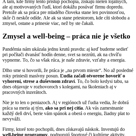
A tam, kde firmy tento prístup pochopia, získajú nielen lojálnych,
ale aj motivovaných ľudí, ktorí dokážu posúvať firmu dopredu.
Pretože ak sa práca pre mladého človeka stane len povinnosťou,
skôr či neskôr odíde. Ale ak sa stane priestorom, kde cíti slobodu a
zmysel, ostane a prinesie viac, než by ste čakali.
Zmysel a well-being – práca nie je všetko
Pandémia nám ukázala jednu krutú pravdu: aj keď budeme sedieť
pri počítači dvanásť hodín denne, svet sa nezrúti, ak na chvíľu
vypneme. To, čo sa však rúca, je naše zdravie, vzťahy a energia.
Dlho sme si hovorili, že práca je „na prvom mieste“. No až posledné
roky priniesli masívny posun.
Ľudia začali otvorene hovoriť o
vyhorení, strese a duševnom zdraví
. To, čo bolo kedysi tabu, sa
dnes objavuje v rozhovoroch s kolegami, na školeniach aj v
pracovných inzerátoch.
Nie je to len o peniazoch. Aj v regiónoch už ľudia vedia, že dobrá
práca sa meria aj tým,
ako sa pri nej cítia
. Ak vás zamestnanie
každý deň drví, berie vám spánok a oberá o energiu, žiadny plat to
nevyváži.
Firmy, ktoré toto pochopili, dnes získavajú náskok. Investujú do
well-being programov
, podporujú športové či kultúrne aktivity,