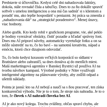
Predstavte si účtovníčku. Kedysi celé dni nahadzovala faktúry,
dokola, stále rovnaké čísla a tabuľky. Dnes to za ňu dokáže spraviť
softvér s umelou inteligenciou a ona má čas sadnúť si s klientom a
poradiť mu, ako lepšie hospodáriť s peniazmi. Jej práca sa zmenila z
„nahadzovania dát“ na „strategické poradenstvo“. Menej únavy,
viac hodnoty.
Alebo grafik. Kto kedy robil v grafickom programe, vie, aké peklo
je hodiny vyrezávať obrázky, čistiť pozadie a hľadať správny font.
Dnes mu AI pripraví návrhy, automaticky vyretušuje fotku a on sa
môže sústrediť na to, čo ho baví – na samotnú kreativitu, nápad a
emóciu, ktorú chce dizajnom odovzdať.
To, čo bolo kedysi luxusom veľkých korporácií so sídlami v
Bratislave alebo zahraničí, sa dnes dostáva aj do menších miest.
Malá marketingová agentúra v Banskej Bystrici už používa AI na
tvorbu návrhov kampaní. Výrobné podniky v Nitre využívajú
inteligentné algoritmy na plánovanie výroby, aby znížili odpad a
ušetrili náklady.
Pointa je jasná: kto sa AI nebojí a naučí sa s ňou pracovať, ten získa
konkurenčnú výhodu. Nie je to o tom, že stroje nás nahradia. Je to o
tom, že
človek s AI nahradí človeka bez AI
.
AI je ako nový kolega. Trochu zvláštny, občas spraví chybu, ale