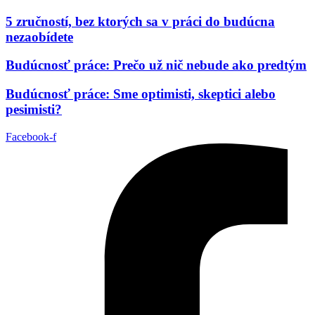
5 zručností, bez ktorých sa v práci do budúcna
nezaobídete
Budúcnosť práce: Prečo už nič nebude ako predtým
Budúcnosť práce: Sme optimisti, skeptici alebo
pesimisti?
Facebook-f