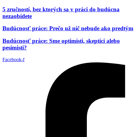
5 zručností, bez ktorých sa v práci do budúcna
nezaobídete
Budúcnosť práce: Prečo už nič nebude ako predtým
Budúcnosť práce: Sme optimisti, skeptici alebo
pesimisti?
Facebook-f