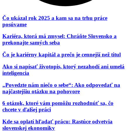
Čo ukázal rok 2025 a kam sa na trhu práce
posúvame
Kariéra, ktorá má zmysel: Chráňte Slovensko a
prekonajte samých seba​
Čo je kariérny kapitál a prečo je cennejší než titul
Ako si napísať životopis, ktorý nezahodí ani umelá
inteligencia
„Povedzte nám niečo o sebe“: Ako odpovedať na
najčastejšiu otázku na pohovore
6 otázok, ktoré vám pomôžu rozhodnúť sa, čo
chcete v ďalšej práci
Kde sa oplatí hľadať prácu: Rastúce odvetvia
slovenskej ekonomiky