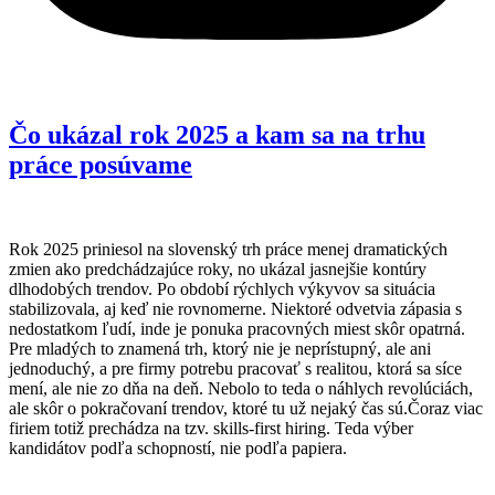
Čo ukázal rok 2025 a kam sa na trhu
práce posúvame
Rok 2025 priniesol na slovenský trh práce menej dramatických
zmien ako predchádzajúce roky, no ukázal jasnejšie kontúry
dlhodobých trendov. Po období rýchlych výkyvov sa situácia
stabilizovala, aj keď nie rovnomerne. Niektoré odvetvia zápasia s
nedostatkom ľudí, inde je ponuka pracovných miest skôr opatrná.
Pre mladých to znamená trh, ktorý nie je neprístupný, ale ani
jednoduchý, a pre firmy potrebu pracovať s realitou, ktorá sa síce
mení, ale nie zo dňa na deň. Nebolo to teda o náhlych revolúciách,
ale skôr o pokračovaní trendov, ktoré tu už nejaký čas sú.Čoraz viac
firiem totiž prechádza na tzv. skills-first hiring. Teda výber
kandidátov podľa schopností, nie podľa papiera.