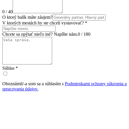
0 / 40
O ktorý balík máte záujem?
V ktorých mestách by ste chceli vystavovať?
*
Chcete sa opýtať niečo iné? Napíšte nám.
0 / 180
Súhlas
*
Oboznámil/-a som sa a súhlasím s
Podmienkami ochrany súkromia a
spracovania údajov.
Odoslať
Please do not fill in this field.
X