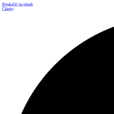
Preskočiť na obsah
Články