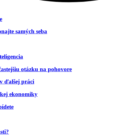
e
najte samých seba​
teligencia
astejšiu otázku na pohovore
v ďalšej práci
nskej ekonomiky
bídete
sti?