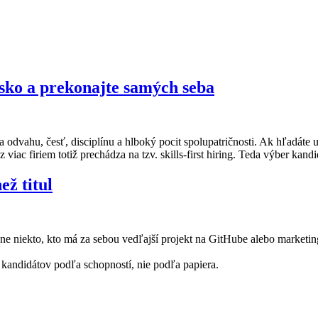
sko a prekonajte samých seba​
spája odvahu, česť, disciplínu a hlboký pocit spolupatričnosti. Ak hľad
iac firiem totiž prechádza na tzv. skills-first hiring. Teda výber kand
ež titul
hne niekto, kto má za sebou vedľajší projekt na GitHube alebo marketin
er kandidátov podľa schopností, nie podľa papiera.