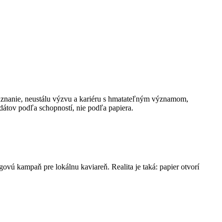
áte uznanie, neustálu výzvu a kariéru s hmatateľným významom,
idátov podľa schopností, nie podľa papiera.
govú kampaň pre lokálnu kaviareň. Realita je taká: papier otvorí