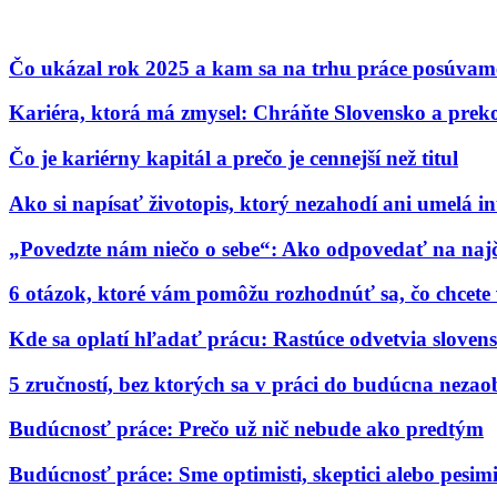
Čo ukázal rok 2025 a kam sa na trhu práce posúvam
Kariéra, ktorá má zmysel: Chráňte Slovensko a preko
Čo je kariérny kapitál a prečo je cennejší než titul
Ako si napísať životopis, ktorý nezahodí ani umelá in
„Povedzte nám niečo o sebe“: Ako odpovedať na najč
6 otázok, ktoré vám pomôžu rozhodnúť sa, čo chcete 
Kde sa oplatí hľadať prácu: Rastúce odvetvia slove
5 zručností, bez ktorých sa v práci do budúcna nezao
Budúcnosť práce: Prečo už nič nebude ako predtým
Budúcnosť práce: Sme optimisti, skeptici alebo pesimi