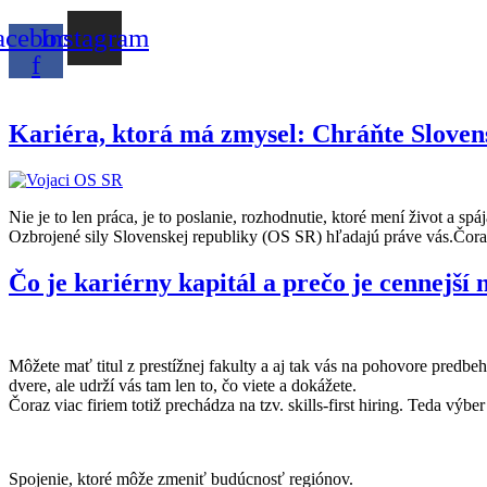
acebook-
Instagram
f
Kariéra, ktorá má zmysel: Chráňte Sloven
Nie je to len práca, je to poslanie, rozhodnutie, ktoré mení život a 
Ozbrojené sily Slovenskej republiky (OS SR) hľadajú práve vás.Čoraz v
Čo je kariérny kapitál a prečo je cennejší n
Môžete mať titul z prestížnej fakulty a aj tak vás na pohovore predbe
dvere, ale udrží vás tam len to, čo viete a dokážete.
Čoraz viac firiem totiž prechádza na tzv. skills-first hiring. Teda výb
Spojenie, ktoré môže zmeniť budúcnosť regiónov.